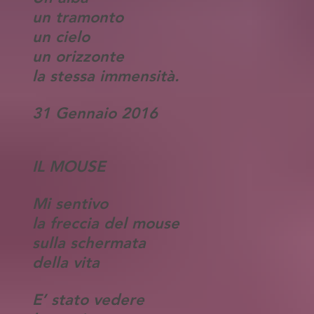
un tramonto
un cielo
un orizzonte
la stessa immensità.
31 Gennaio 2016
IL MOUSE
Mi sentivo
la freccia del mouse
sulla schermata
della vita
E’ stato vedere